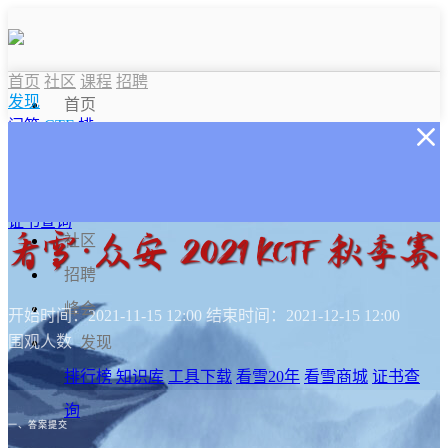
首页
社区
课程
招聘
发现
首页
问答
CTF
排
课程
行榜
知识库
问答
工具下载
峰
会
看雪商城
CTF
证书查询
社区
招聘
峰会
开始时间：2021-11-15 12:00
结束时间：2021-12-15 12:00
围观人数
发现
排行榜
知识库
工具下载
看雪20年
看雪商城
证书查
询
一、答案提交