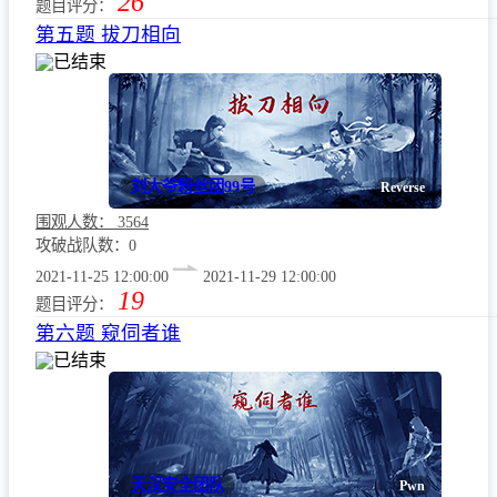
26
题目评分：
第五题 拔刀相向
已结束
刘大爷粉丝团99号
Reverse
围观人数：
3564
攻破战队数：0
2021-11-25 12:00:00
2021-11-29 12:00:00
19
题目评分：
第六题 窥伺者谁
已结束
天汉安全团队
Pwn