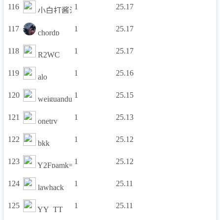
116
1
25.17
小白打酱油
117
1
25.17
chordp
118
1
25.17
R2WC
119
1
25.16
alo
120
1
25.15
weiguandui
121
1
25.13
onetry
122
1
25.12
bkk
123
1
25.12
Y2Fpamk=
124
1
25.11
lawhack
125
1
25.11
YY_TT