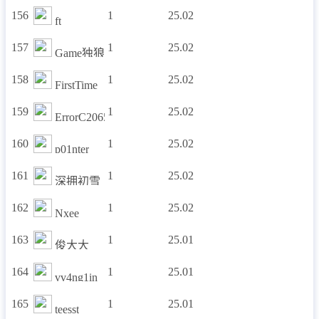
156
1
25.02
ft
157
1
25.02
Game独狼
158
1
25.02
FirstTime
159
1
25.02
ErrorC2065
160
1
25.02
p01nter
161
1
25.02
深拥初雪
162
1
25.02
Nxee
163
1
25.01
俊大大
164
1
25.01
vv4ng1in
165
1
25.01
teesst