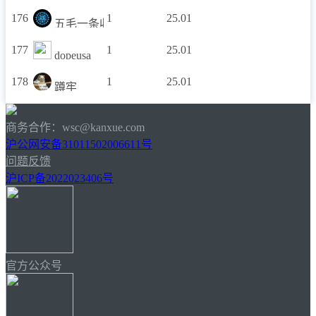
176
1
25.01
五毛一条收flag
177
1
25.01
dopeusa
178
1
25.01
蹲牢
商务合作：wsc@kanxue.com
沪公网安备31011502006611号
问题反馈
沪ICP备2022023406号
官方公众号