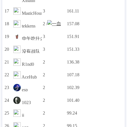
Xinalin
17
3
161.11
MagicHour
18
2 /
157.08
tekkens
19
3
151.91
中午吃什么
20
3
151.33
没有战队
21
2
136.38
R1nd0
22
2
107.18
AceHub
23
2
102.39
esp
24
2
101.40
1023
25
2
99.24
jj
26
2
99.15