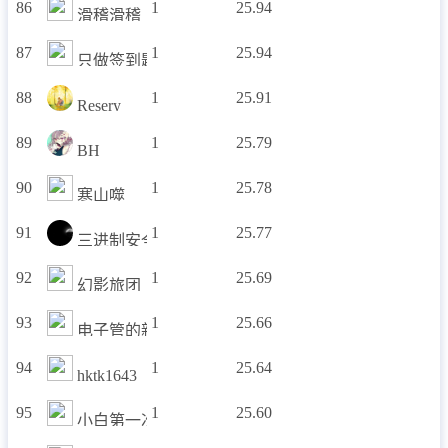
86
1
25.94
滑稽滑稽
87
1
25.94
只做签到题
88
1
25.91
Resery
89
1
25.79
BH
90
1
25.78
寒山噬
91
1
25.77
三进制安全小组
92
1
25.69
幻影旅团
93
1
25.66
电子管的新战队
94
1
25.64
hktk1643
95
1
25.60
小白第一次做题