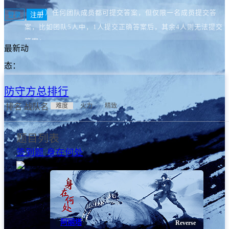
1）任何团队成员都可提交答案，但仅限一名成员提交答
登录
注册
案，比如团队5人中，1人提交正确答案后，其余4人则无法提交
答案；
最新动
2）在最终成绩公布前请在【
答案提交区
】发表解题分析文
态：
章、所用工具、源代码等材料，且文章有理有据能够详细完成说
明自己获得答案的整个过程，否则不予发放奖品。
防守方总排行
排名
战队名
难度
火力
精致
二、积分排名规则
2.1 基本原则
题目列表
1）根据防守题被破解的次数和时间，计算防守题的难度
签到题 身在何处
分，进而得到防守方得分。
已结束
2）根据攻击方破解的题目的难度分和破解时间，计算攻
击方得分。
3）防守题难度分是根据攻击方提交flag的情况而更新
的，以体现各题之间的相对难度。因此每道题的分数都可能随着
阿丽塔
Reverse