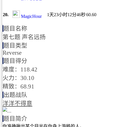
20.
1天23小时12分46秒
60.60
MagicHour
题目名称
第七题 声名远扬
题目类型
Reverse
题目得分
难度：118.42
火力：30.10
精致：68.91
出题战队
洋洋不得意
题目简介
你准确揪出某个目光在你身上游移的人。