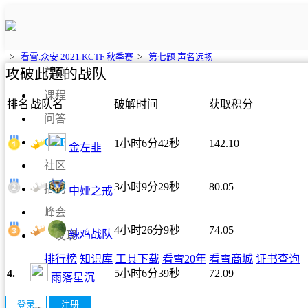
>
看雪.众安 2021 KCTF 秋季赛
>
第七题 声名远扬
攻破此题的战队
首页
课程
排名
战队名
破解时间
获取积分
问答
CTF
1小时6分42秒
142.10
金左韭
社区
3小时9分29秒
80.05
招聘
中娅之戒
峰会
4小时26分9秒
74.05
辣鸡战队
发现
排行榜
知识库
工具下载
看雪20年
看雪商城
证书查询
4.
5小时6分39秒
72.09
雨落星沉
登录
注册