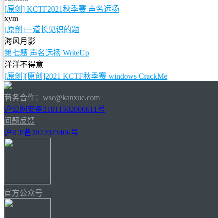
[原创] KCTF2021秋季赛 声名远扬
xym
[原创]一道长见识的题
海风月影
第七题 声名远扬 WriteUp
洋洋不得意
[原创][原创]2021 KCTF秋季赛 windows CrackMe
商务合作：wsc@kanxue.com
沪公网安备31011502006611号
问题反馈
沪ICP备2022023406号
官方公众号