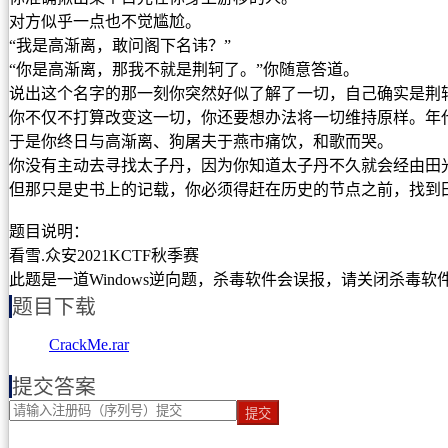
对方似乎一点也不觉尴尬。
“我是高渐离，敢问阁下名讳？”
“你是高渐离，那我不就是荆轲了。”你随意答道。
说出这个名字的那一刻你突然好似了解了一切，自己确实是荆
你不仅不打算改变这一切，你还要想办法将一切维持原样。年
于是你终日与高渐离、狗屠夫于燕市痛饮，和歌而哭。
你没有主动去寻找太子丹，因为你知道太子丹不久就会经由田
但那只是史书上的记载，你必须得赶在历史的节点之前，找到
题目说明：
看雪.众安2021KCTF秋季赛
此题是一道Windows逆向题，杀毒软件会误报，请关闭杀毒软
题目下载
CrackMe.rar
提交答案
提交