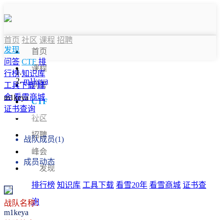
首页
社区
课程
招聘
发现
首页
问答
CTF
排
课程
行榜
知识库
m1keya
问答
工具下载
峰
会
看雪商城
m1keya
CTF
证书查询
战队信息
社区
招聘
战队成员(1)
峰会
成员动态
发现
排行榜
知识库
工具下载
看雪20年
看雪商城
证书查
询
战队名称：
m1keya