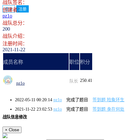
战队签名：
登录
注册
创建者：
pz1o
战队总分：
200
战队介绍：
注册时间：
2021-11-22
成员名称
职位
积分
250.41
队长
pz1o
2022-05-11 00:20:14
pz1o
完成了题目
签到题 险象环生
2021-11-22 23:02:53
pz1o
完成了题目
签到题 身在何处
战队信息修改
×
Close