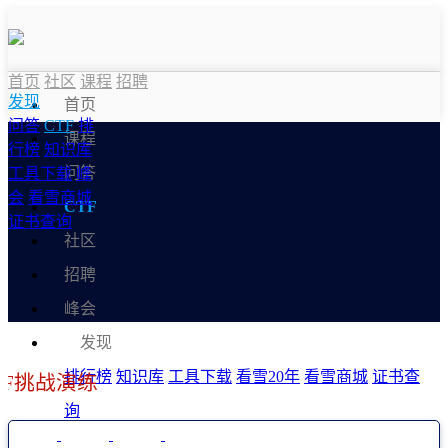
首页
社区
课程
招聘
发现
首页
问答
CTF
排
课程
行榜
知识库
问答
工具下载
峰
会
看雪商城
CTF
证书查询
社区
招聘
峰会
发现
排行榜
知识库
工具下载
看雪20年
看雪商城
证书查
TF挑战演练
询