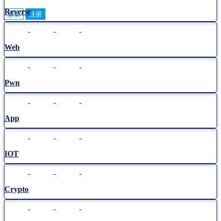
Reverse
登录
注册
Web
Pwn
App
IOT
Crypto