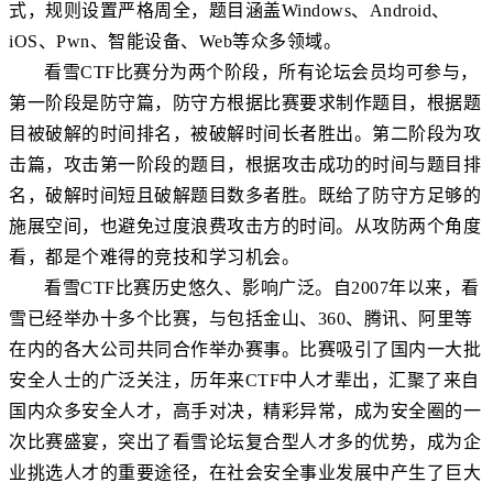
式，规则设置严格周全，题目涵盖Windows、Android、
iOS、Pwn、智能设备、Web等众多领域。
看雪CTF比赛分为两个阶段，所有论坛会员均可参与，
第一阶段是防守篇，防守方根据比赛要求制作题目，根据题
目被破解的时间排名，被破解时间长者胜出。第二阶段为攻
击篇，攻击第一阶段的题目，根据攻击成功的时间与题目排
名，破解时间短且破解题目数多者胜。既给了防守方足够的
施展空间，也避免过度浪费攻击方的时间。从攻防两个角度
看，都是个难得的竞技和学习机会。
看雪CTF比赛历史悠久、影响广泛。自2007年以来，看
雪已经举办十多个比赛，与包括金山、360、腾讯、阿里等
在内的各大公司共同合作举办赛事。比赛吸引了国内一大批
安全人士的广泛关注，历年来CTF中人才辈出，汇聚了来自
国内众多安全人才，高手对决，精彩异常，成为安全圈的一
次比赛盛宴，突出了看雪论坛复合型人才多的优势，成为企
业挑选人才的重要途径，在社会安全事业发展中产生了巨大