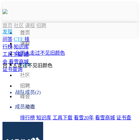
首页
社区
课程
招聘
发现
首页
问答
CTF
排
课程
行榜
知识库
台下人走过不见旧颜色
问答
工具下载
峰
会
看雪商城
CTF
台下人走过不见旧颜色
证书查询
社区
战队信息
招聘
战队成员(2)
峰会
成员动态
发现
排行榜
知识库
工具下载
看雪20年
看雪商城
证书查
询