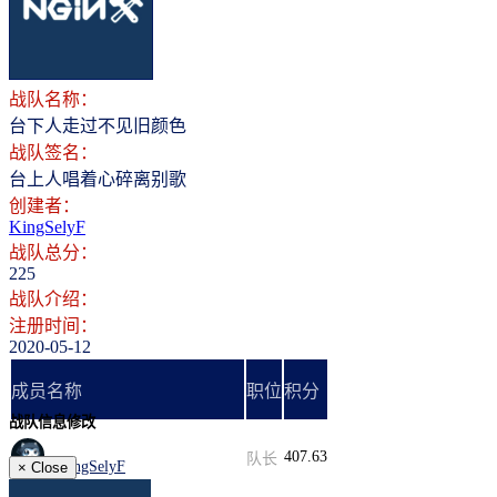
登录
注册
战队名称：
台下人走过不见旧颜色
战队签名：
台上人唱着心碎离别歌
创建者：
KingSelyF
战队总分：
225
战队介绍：
注册时间：
2020-05-12
成员名称
职位
积分
战队信息修改
407.63
队长
KingSelyF
×
Close