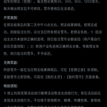
冠军的预言（竞猜）。每次预言使用30、300、600、1200雪币，
每天做出预言后不可修改，雪币使用后无法退还。
开奖规则：
在预言结束后的第二天中午12点左右，预言结果揭晓。若预言成
功，则按投注比列，瓜分当日所有预言雪币。若预言失败，1）因活
动主办方未提供正确的选项，则已投注雪币全额返回（用户需自行
前往页面领取）；2）若用户没有选择正确预言对象，导致预言失
败，则已投注的雪币，不予返还。
兑换奖励：
所获雪币一般在当日预言结果揭晓后，可在【竞猜记录】处领取。
奖励雪币立即到账。可前往【我的主页】-【我的雪币】页面查看。
特别须知：
1) 禁止利用竞猜活动进行赌博活动等违法违规行为；若在活动前后
发现违法违规行为，不仅限于冒用欺诈、赌博、传播色情、冒用他