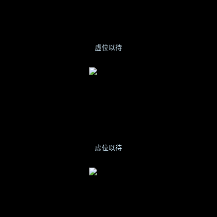
虚位以待
虚位以待