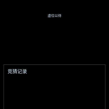
虚位以待
竞猜记录