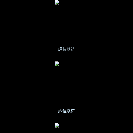
虚位以待
虚位以待