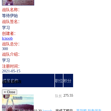
战队名称：
等待伊始
战队签名：
学习
创建者：
lcnoob
战队总分：
300
战队介绍：
学习
注册时间：
2021-05-15
成员名称
职位
积分
战队信息修改
×
Close
275.55
队长
lcnoob
2022-05-10 23:03:30
lcnoob
完成了题目
签到题 险象环生