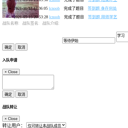
2021-11-17 17:36:05
lcnoob
完成了题目
签到题 身在何处
2021-05-15 20:53:28
lcnoob
完成了题目
签到题 拜师学艺
战队名称:
战队签名:
战队介绍:
入队申请
×
Close
战队转让
×
Close
转让用户：