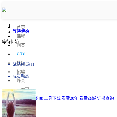
首页
等待伊始
课程
等待伊始
问答
战队信息
CTF
社区
战队成员(1)
招聘
成员动态
峰会
发现
排行榜
知识库
工具下载
看雪20年
看雪商城
证书查询
登录
注册