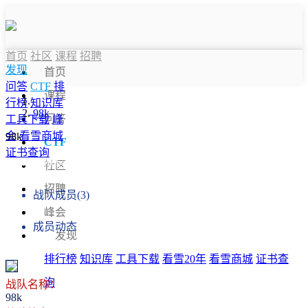
首页
社区
课程
招聘
发现
首页
问答
CTF
排
课程
行榜
知识库
98k
问答
工具下载
峰
会
看雪商城
98k
CTF
证书查询
战队信息
社区
招聘
战队成员(3)
峰会
成员动态
发现
排行榜
知识库
工具下载
看雪20年
看雪商城
证书查
询
战队名称：
98k