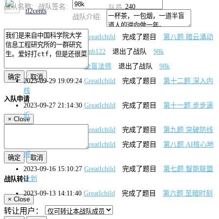
240
战队名称:
战队签名:
队员
tl2cents
战队介绍:
2025-08-29 17:31:55
GreatIchild
完成了题目
第八题 暗云涌动
2024-02-03 21:34:33
rmb122
退出了战队
98k
2024-02-03 14:30:48
全盲法师
退出了战队
98k
2023-09-29 19:09:24
GreatIchild
完成了题目
第十二题 深入内
核
入队申请
2023-09-27 21:14:30
GreatIchild
完成了题目
第十一题 步步逼
近
×
Close
2023-09-21 21:14:08
GreatIchild
完成了题目
第九题 突破防线
2023-09-17 14:56:01
GreatIchild
完成了题目
第八题 AI核心地
带
2023-09-16 15:10:27
GreatIchild
完成了题目
第七题 智能联盟
计划
战队转让
2023-09-13 14:11:40
GreatIchild
完成了题目
第六题 至暗时刻
×
Close
2023-09-11 20:25:42
GreatIchild
完成了题目
第五题 争分夺秒
转让用户：