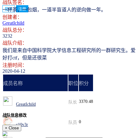
战队签名：
登录
注册
一杯茶，一包烟，一道半盲道人的逆向做一年。
创建者：
GreatIchild
战队总分：
3232
战队介绍：
我们是来自中国科学院大学信息工程研究所的一群研究生。爱
好打ctf，但是还很菜
注册时间：
2020-04-12
成员名称
职位
积分
3370.48
队长
GreatIchild
战队信息修改
0
队员
c10v3r
×
Close