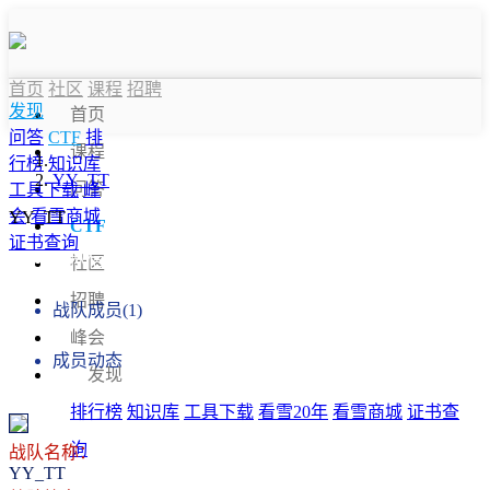
首页
社区
课程
招聘
发现
首页
问答
CTF
排
课程
行榜
知识库
YY_TT
问答
工具下载
峰
会
看雪商城
YY_TT
CTF
证书查询
战队信息
社区
招聘
战队成员(1)
峰会
成员动态
发现
排行榜
知识库
工具下载
看雪20年
看雪商城
证书查
询
战队名称：
YY_TT