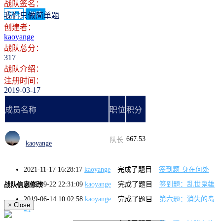
战队签名：
登录
注册
我们只做简单题
创建者：
kaoyange
战队总分：
317
战队介绍：
注册时间：
2019-03-17
成员名称
职位
积分
667.53
队长
kaoyange
2021-11-17 16:28:17
kaoyange
完成了题目
签到题 身在何处
2019-09-22 22:31:09
kaoyange
完成了题目
签到题：乱世鬼雄
战队信息修改
2019-06-14 10:02:58
kaoyange
完成了题目
第六题：消失的岛
×
Close
屿