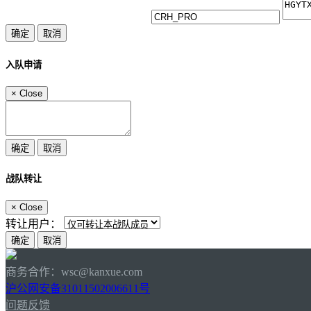
入队申请
×
Close
战队转让
×
Close
转让用户：
商务合作：wsc@kanxue.com
沪公网安备31011502006611号
问题反馈