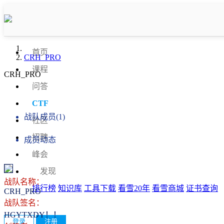
首页
CRH_PRO
课程
CRH_PRO
问答
战队信息
CTF
战队成员(1)
社区
招聘
成员动态
峰会
发现
战队名称：
排行榜
知识库
工具下载
看雪20年
看雪商城
证书查询
CRH_PRO
战队签名：
HGYTXDY！！
登录
注册