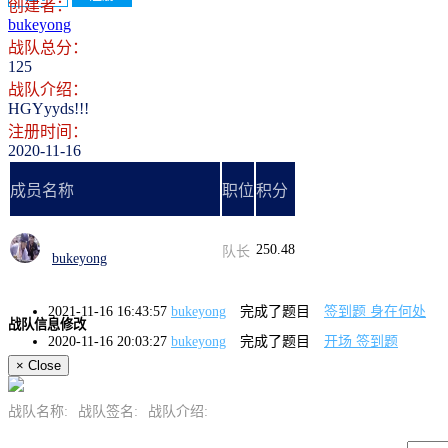
创建者：
bukeyong
战队总分：
125
战队介绍：
HGYyyds!!!
注册时间：
2020-11-16
成员名称
职位
积分
250.48
队长
bukeyong
2021-11-16 16:43:57
bukeyong
完成了题目
签到题 身在何处
战队信息修改
2020-11-16 20:03:27
bukeyong
完成了题目
开场 签到题
×
Close
战队名称:
战队签名:
战队介绍: