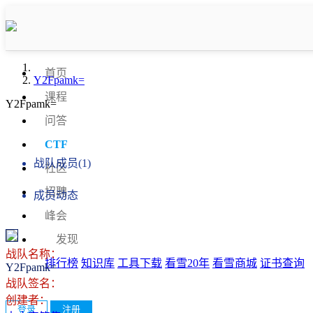
首页
Y2Fpamk=
课程
Y2Fpamk=
问答
战队信息
CTF
战队成员(1)
社区
招聘
成员动态
峰会
发现
战队名称：
排行榜
知识库
工具下载
看雪20年
看雪商城
证书查询
Y2Fpamk=
战队签名：
创建者：
登录
注册