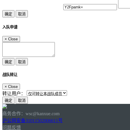
入队申请
×
Close
战队转让
×
Close
转让用户：
商务合作：wsc@kanxue.com
沪公网安备31011502006611号
问题反馈