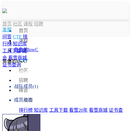
首页
社区
课程
招聘
发现
首页
问答
CTF
排
课程
行榜
知识库
鱼鱼的lowC
问答
工具下载
峰
会
看雪商城
CTF
鱼鱼的lowC
证书查询
社区
战队信息
招聘
战队成员(1)
峰会
成员动态
发现
排行榜
知识库
工具下载
看雪20年
看雪商城
证书查
询