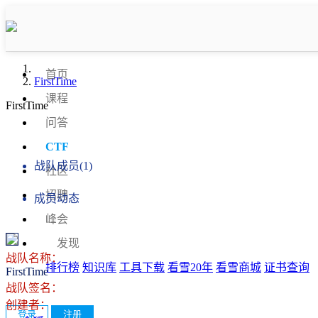
首页
FirstTime
课程
FirstTime
问答
战队信息
CTF
战队成员(1)
社区
招聘
成员动态
峰会
发现
战队名称：
排行榜
知识库
工具下载
看雪20年
看雪商城
证书查询
FirstTime
战队签名：
创建者：
登录
注册