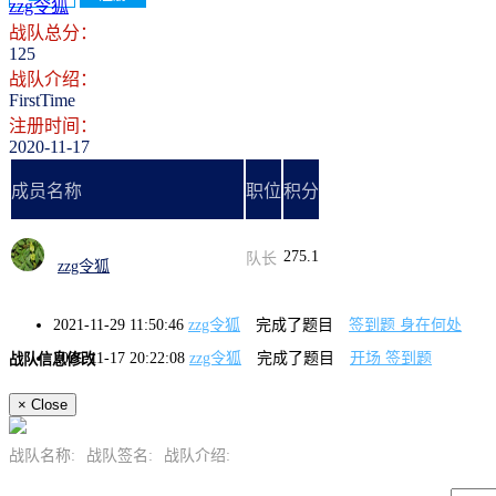
zzg令狐
战队总分：
125
战队介绍：
FirstTime
注册时间：
2020-11-17
成员名称
职位
积分
275.1
队长
zzg令狐
2021-11-29 11:50:46
zzg令狐
完成了题目
签到题 身在何处
2020-11-17 20:22:08
zzg令狐
完成了题目
开场 签到题
战队信息修改
×
Close
战队名称:
战队签名:
战队介绍: