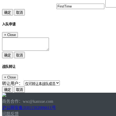
入队申请
×
Close
战队转让
×
Close
转让用户：
商务合作：wsc@kanxue.com
沪公网安备31011502006611号
问题反馈