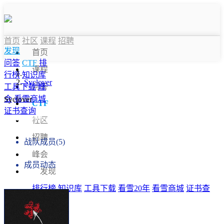
首页
社区
课程
招聘
发现
首页
问答
CTF
排
课程
行榜
知识库
Syclover
问答
工具下载
峰
会
看雪商城
Syclover
CTF
证书查询
战队信息
社区
招聘
战队成员(5)
峰会
成员动态
发现
排行榜
知识库
工具下载
看雪20年
看雪商城
证书查
询