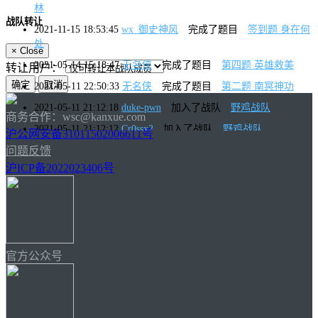
林
战队转让
2021-11-15 18:53:45
wx_御史神风
完成了题目
签到题 身在何
处
×
Close
2021-05-14 15:18:47
无名侠
完成了题目
第四题 英雄救美
转让用户：
2021-05-11 22:50:33
无名侠
完成了题目
第二题 南冥神功
2021-05-11 21:12:18
duke-pwn
加入了战队
野鸡战队
商务合作：wsc@kanxue.com
2021-05-11 21:12:12
Cr0ssx2
加入了战队
野鸡战队
沪公网安备31011502006611号
2021-05-11 20:09:30
SYJ-Re
加入了战队
野鸡战队
问题反馈
沪ICP备2022023406号
2021-05-11 20:05:31
wx_御史神风
加入了战队
野鸡战队
2021-05-11 19:39:15
无名侠
完成了题目
签到题 拜师学艺
2020-11-17 00:22:59
无名侠
完成了题目
开场 签到题
官方公众号