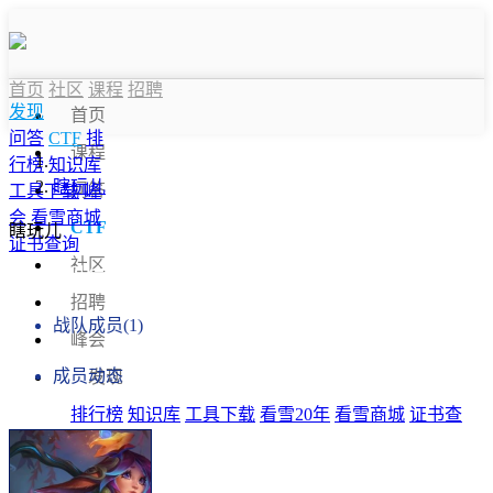
首页
社区
课程
招聘
发现
首页
问答
CTF
排
课程
行榜
知识库
瞎玩儿
问答
工具下载
峰
会
看雪商城
CTF
瞎玩儿
证书查询
社区
战队信息
招聘
战队成员(1)
峰会
成员动态
发现
排行榜
知识库
工具下载
看雪20年
看雪商城
证书查
询