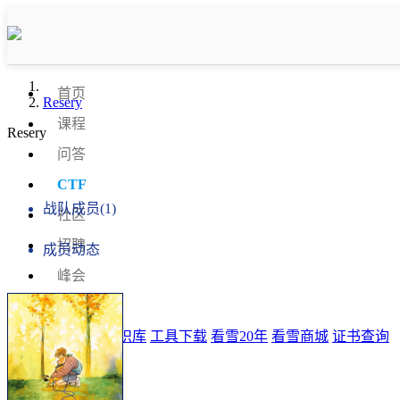
首页
Resery
课程
Resery
问答
战队信息
CTF
战队成员(1)
社区
招聘
成员动态
峰会
发现
排行榜
知识库
工具下载
看雪20年
看雪商城
证书查询
登录
注册