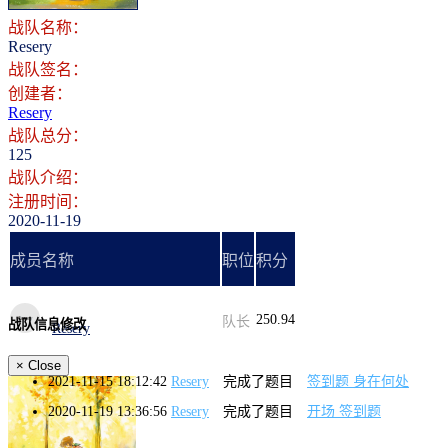
战队名称：
Resery
战队签名：
创建者：
Resery
战队总分：
125
战队介绍：
注册时间：
2020-11-19
成员名称
职位
积分
250.94
队长
战队信息修改
Resery
×
Close
2021-11-15 18:12:42
Resery
完成了题目
签到题 身在何处
2020-11-19 13:36:56
Resery
完成了题目
开场 签到题