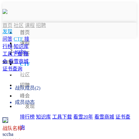
首页
社区
课程
招聘
发现
首页
问答
CTF
排
课程
行榜
知识库
sccba
问答
工具下载
峰
会
看雪商城
sccba
CTF
证书查询
战队信息
社区
招聘
战队成员(2)
峰会
成员动态
发现
排行榜
知识库
工具下载
看雪20年
看雪商城
证书查
询
战队名称：
sccba