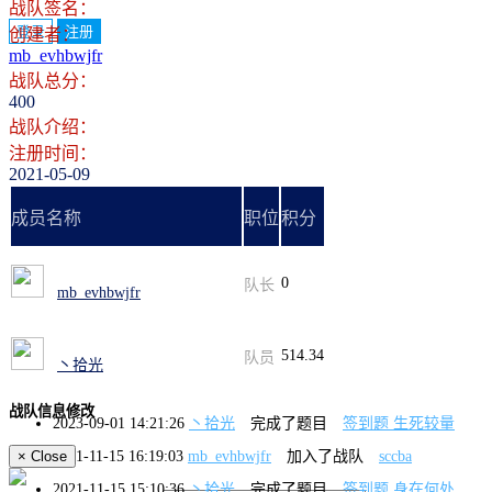
战队签名：
登录
注册
创建者：
mb_evhbwjfr
战队总分：
400
战队介绍：
注册时间：
2021-05-09
成员名称
职位
积分
0
队长
mb_evhbwjfr
514.34
队员
丶拾光
战队信息修改
2023-09-01 14:21:26
丶拾光
完成了题目
签到题 生死较量
2021-11-15 16:19:03
mb_evhbwjfr
加入了战队
sccba
×
Close
2021-11-15 15:10:36
丶拾光
完成了题目
签到题 身在何处