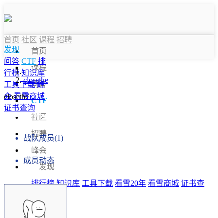
首页
社区
课程
招聘
发现
首页
问答
CTF
排
课程
行榜
知识库
closethe
问答
工具下载
峰
会
看雪商城
closethe
CTF
证书查询
战队信息
社区
招聘
战队成员(1)
峰会
成员动态
发现
排行榜
知识库
工具下载
看雪20年
看雪商城
证书查
询