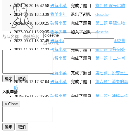
2024-08-20 16:42:58
破解小菜
完成了题目
签到题 逐光启航
2024-08-19 18:13:39
牧羊少年
退出了战队
closethe
2024-08-16 16:09:25
破解小菜
完成了题目
第二题 星际生物
2023-09-01 13:22:35
牧羊少年
加入了战队
closethe
战队名称:
战队签名:
2023-09-01 13:07:45
破解小菜
完成了题目
签到题 生死较量
战队介绍:
2021-11-22 14:27:23
破解小菜
完成了题目
签到题 身在何处
2020-04-15 15:01:38
破解小菜
完成了题目
第一题 十二生肖
[签到题]
2019-09-12 11:24:58
破解小菜
完成了题目
第七题：蜕变重生
2019-06-12 17:37:04
破解小菜
完成了题目
第六题：消失的岛
屿
入队申请
2019-06-11 22:45:45
破解小菜
完成了题目
第一题：神秘来信
×
Close