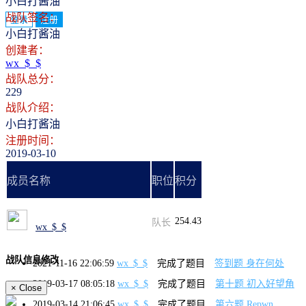
小白打酱油
战队签名：
登录
注册
小白打酱油
创建者：
wx_$_$
战队总分：
229
战队介绍：
小白打酱油
注册时间：
2019-03-10
成员名称
职位
积分
254.43
队长
wx_$_$
战队信息修改
2021-11-16 22:06:59
wx_$_$
完成了题目
签到题 身在何处
2019-03-17 08:05:18
wx_$_$
完成了题目
第十题 初入好望角
×
Close
2019-03-14 21:06:45
wx_$_$
完成了题目
第六题 Repwn