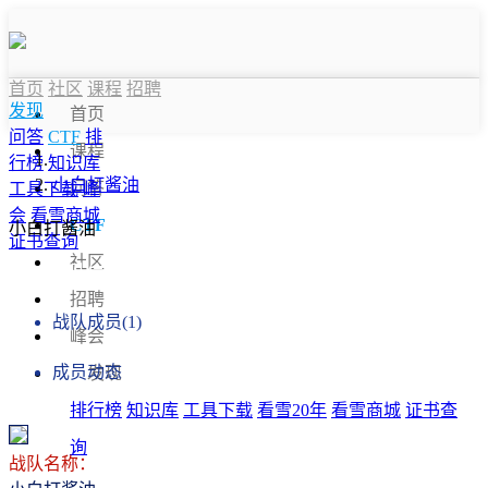
首页
社区
课程
招聘
发现
首页
问答
CTF
排
课程
行榜
知识库
小白打酱油
问答
工具下载
峰
会
看雪商城
CTF
小白打酱油
证书查询
社区
战队信息
招聘
战队成员(1)
峰会
成员动态
发现
排行榜
知识库
工具下载
看雪20年
看雪商城
证书查
询
战队名称：