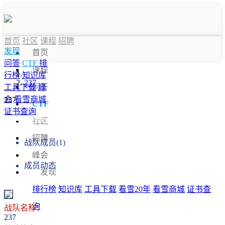
首页
社区
课程
招聘
发现
首页
问答
CTF
排
课程
行榜
知识库
237
问答
工具下载
峰
会
看雪商城
237
CTF
证书查询
战队信息
社区
招聘
战队成员(1)
峰会
成员动态
发现
排行榜
知识库
工具下载
看雪20年
看雪商城
证书查
询
战队名称：
237