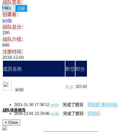
战队签名：
666
登录
注册
创建者：
wyfe
战队总分：
200
战队介绍：
666
注册时间：
2018-12-01
成员名称
职位
积分
325.02
队长
wyfe
2021-11-30 17:58:52
wyfe
完成了题目
签到题 身在何处
战队信息修改
2018-12-01 22:59:06
wyfe
完成了题目
初世纪
×
Close