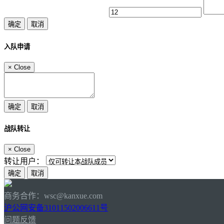
入队申请
×
Close
战队转让
×
Close
转让用户：
商务合作：wsc@kanxue.com
沪公网安备31011502006611号
问题反馈