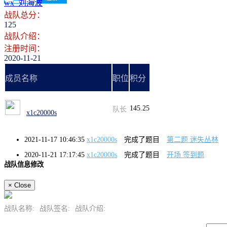
wx_刘海波
战队总分：
125
战队介绍：
注册时间：
2020-11-21
成员名称
职位
积分
145.25
队长
x1c20000s
2021-11-17 10:46:35
x1c20000s
完成了题目
第二题 迷失丛林
2020-11-21 17:17:45
x1c20000s
完成了题目
开场 签到题
战队信息修改
×
Close
战队名称:
战队签名:
战队介绍: