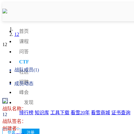
首页
12
课程
12
问答
战队信息
CTF
战队成员(1)
社区
招聘
成员动态
峰会
发现
战队名称：
排行榜
知识库
工具下载
看雪20年
看雪商城
证书查询
12
战队签名：
创建者：
登录
注册