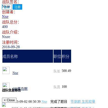
战队签名：
Nxee
登录
注册
创建者：
Nxe
战队总分：
400
战队介绍：
Nxee
注册时间：
2018-09-28
成员名称
职位
积分
500.49
队长
Nxe
100
队员
OD菜鸟啊
战队信息修改
×
Close
2023-09-02 00:50:39
Nxe
完成了题目
签到题 生死较量