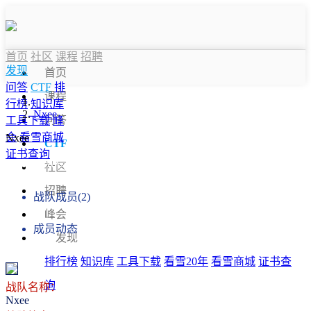
首页
社区
课程
招聘
发现
首页
问答
CTF
排
课程
行榜
知识库
Nxee
问答
工具下载
峰
会
看雪商城
Nxee
CTF
证书查询
战队信息
社区
招聘
战队成员(2)
峰会
成员动态
发现
排行榜
知识库
工具下载
看雪20年
看雪商城
证书查
询
战队名称：
Nxee