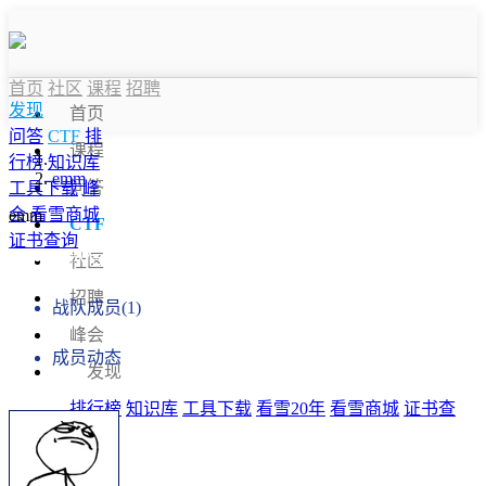
首页
社区
课程
招聘
发现
首页
问答
CTF
排
课程
行榜
知识库
emm
问答
工具下载
峰
会
看雪商城
emm
CTF
证书查询
战队信息
社区
招聘
战队成员(1)
峰会
成员动态
发现
排行榜
知识库
工具下载
看雪20年
看雪商城
证书查
询