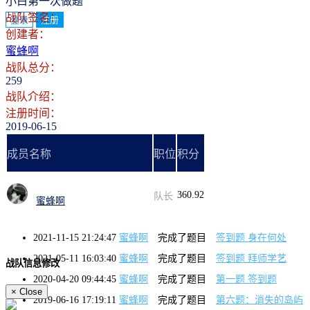
小白第一次做题
战队签名：
登录
注册
创建者：
蜜蜂啊
战队总分：
259
战队介绍：
注册时间：
2019-06-15
成员名称
职位
积分
360.92
队长
蜜蜂啊
2021-11-15 21:24:47
蜜蜂啊
完成了题目
签到题 身在何处
2021-05-11 16:03:40
蜜蜂啊
完成了题目
签到题 拜师学艺
战队信息修改
2020-04-20 09:44:45
蜜蜂啊
完成了题目
第一题 签到题
×
Close
2019-06-16 17:19:11
蜜蜂啊
完成了题目
第六题：消失的岛屿