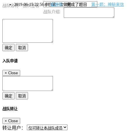
2019-06-15 22:56:07
蜜蜂啊
完成了题目
第一题：神秘来信
战队名称:
战队签名:
战队介绍:
入队申请
×
Close
战队转让
×
Close
转让用户：