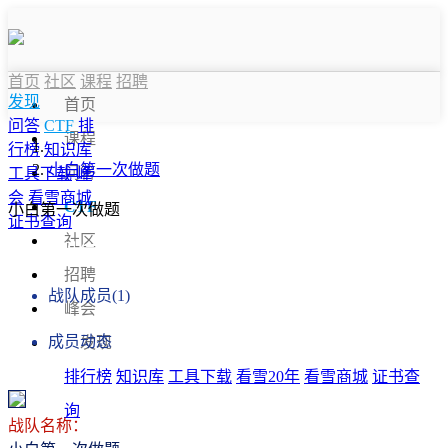
首页
社区
课程
招聘
发现
首页
问答
CTF
排
课程
行榜
知识库
小白第一次做题
问答
工具下载
峰
会
看雪商城
CTF
小白第一次做题
证书查询
社区
战队信息
招聘
战队成员(1)
峰会
成员动态
发现
排行榜
知识库
工具下载
看雪20年
看雪商城
证书查
询
战队名称：