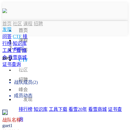
首页
社区
课程
招聘
发现
首页
问答
CTF
排
课程
行榜
知识库
guet1
问答
工具下载
峰
会
看雪商城
guet1
CTF
证书查询
战队信息
社区
招聘
战队成员(2)
峰会
成员动态
发现
排行榜
知识库
工具下载
看雪20年
看雪商城
证书查
询
战队名称：
guet1