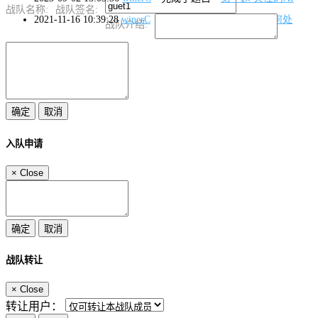
战队名称:
战队签名:
2021-11-16 10:39:28
winerC
完成了题目
签到题 身在何处
战队介绍:
入队申请
×
Close
战队转让
×
Close
转让用户：