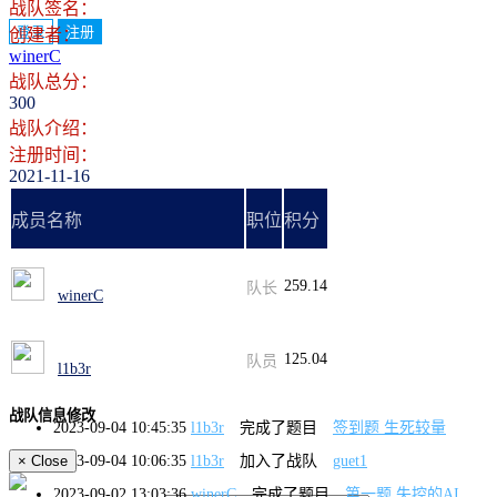
战队签名：
登录
注册
创建者：
winerC
战队总分：
300
战队介绍：
注册时间：
2021-11-16
成员名称
职位
积分
259.14
队长
winerC
125.04
队员
l1b3r
战队信息修改
2023-09-04 10:45:35
l1b3r
完成了题目
签到题 生死较量
2023-09-04 10:06:35
l1b3r
加入了战队
guet1
×
Close
2023-09-02 13:03:36
winerC
完成了题目
第一题 失控的AI