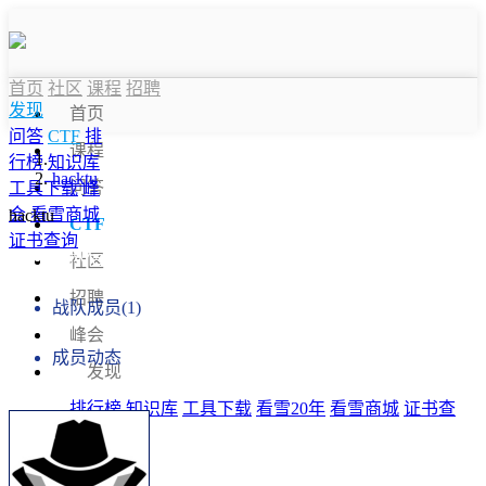
首页
社区
课程
招聘
发现
首页
问答
CTF
排
课程
行榜
知识库
hacktu
问答
工具下载
峰
会
看雪商城
hacktu
CTF
证书查询
战队信息
社区
招聘
战队成员(1)
峰会
成员动态
发现
排行榜
知识库
工具下载
看雪20年
看雪商城
证书查
询