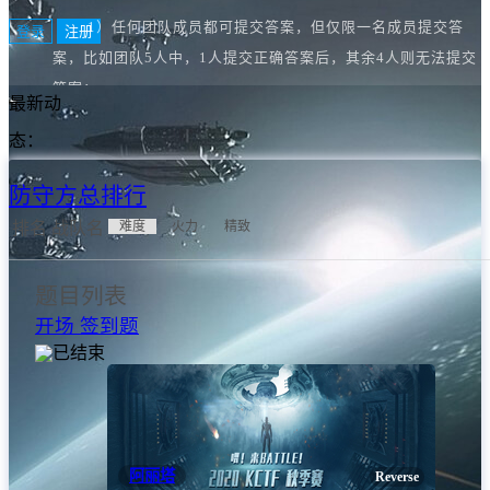
1）任何团队成员都可提交答案，但仅限一名成员提交答
登录
注册
案，比如团队5人中，1人提交正确答案后，其余4人则无法提交
答案；
最新动
2）在最终成绩公布前请在【
答案提交区
】发表解题分析文
态：
章、所用工具、源代码等材料，且文章有理有据能够详细完成说
明自己获得答案的整个过程，否则不予发放奖品。
防守方总排行
排名
战队名
难度
火力
精致
二、积分排名规则
2.1 基本原则
题目列表
1）根据防守题被破解的次数和时间，计算防守题的难度
开场 签到题
分，进而得到防守方得分。
已结束
2）根据攻击方破解的题目的难度分和破解时间，计算攻
击方得分。
3）防守题难度分是根据攻击方提交flag的情况而更新
的，以体现各题之间的相对难度。因此每道题的分数都可能随着
阿丽塔
Reverse