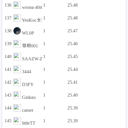
136
1
25.48
wrong-404
137
1
25.48
YenKoc太菜了
138
1
25.47
WL0P
139
1
25.46
草根001
140
1
25.45
SAAZW-ZACQ
141
1
25.44
3444
142
1
25.41
D3FY
143
1
25.40
Ginkgo
144
1
25.39
capser
145
1
25.39
littleTT