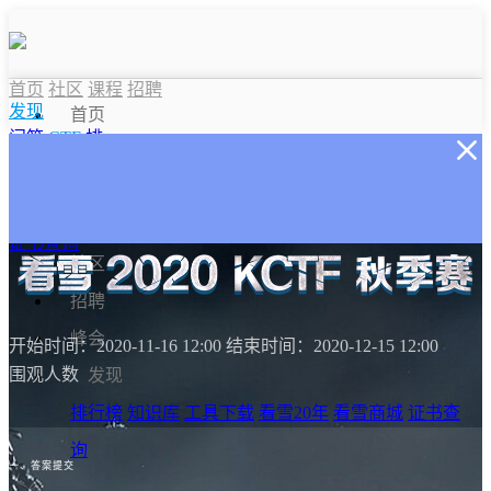
首页
社区
课程
招聘
发现
首页
问答
CTF
排
课程
行榜
知识库
问答
工具下载
峰
会
看雪商城
CTF
证书查询
社区
招聘
峰会
开始时间：2020-11-16 12:00
结束时间：2020-12-15 12:00
围观人数
发现
排行榜
知识库
工具下载
看雪20年
看雪商城
证书查
询
一、答案提交