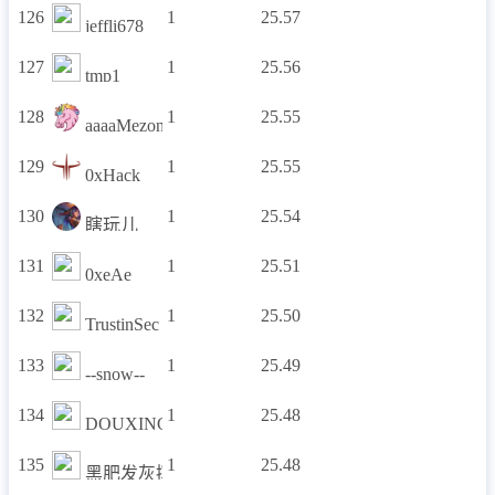
126
1
25.57
jeffli678
127
1
25.56
tmp1
128
1
25.55
aaaaMezone
129
1
25.55
0xHack
130
1
25.54
瞎玩儿
131
1
25.51
0xeAe
132
1
25.50
TrustinSec
133
1
25.49
--snow--
134
1
25.48
DOUXING
135
1
25.48
黑肥发灰挥