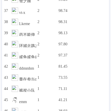
雪之林
37
2
98.74
yt-x
38
2
98.31
Lkeme
39
2
98.13
药不能停
40
2
97.80
环城北路27号
41
2
97.37
咸鱼咸鱼咸
42
1
81.45
ddmmhm
43
1
73.55
重在参与虚心向学
44
1
71.11
裤衩小队
45
1
41.21
emm
46
1
38.93