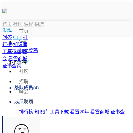
首页
社区
课程
招聘
发现
首页
问答
CTF
排
课程
行榜
知识库
一群小菜鸡
问答
工具下载
峰
会
看雪商城
CTF
一群小菜鸡
证书查询
社区
战队信息
招聘
战队成员(4)
峰会
成员动态
发现
排行榜
知识库
工具下载
看雪20年
看雪商城
证书查
询