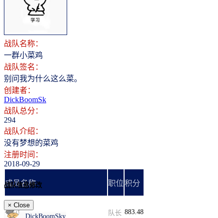
登录
注册
战队名称：
一群小菜鸡
战队签名：
别问我为什么这么菜。
创建者：
DickBoomSk
战队总分：
294
战队介绍：
没有梦想的菜鸡
注册时间：
2018-09-29
成员名称
职位
积分
战队信息修改
×
Close
883.48
队长
DickBoomSky