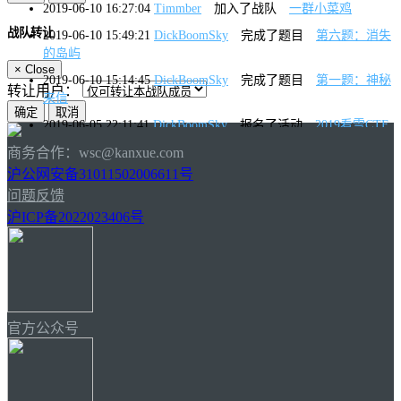
2019-06-10 16:27:04
Timmber
加入了战队
一群小菜鸡
战队转让
2019-06-10 15:49:21
DickBoomSky
完成了题目
第六题：消失
的岛屿
×
Close
2019-06-10 15:14:45
DickBoomSky
完成了题目
第一题：神秘
转让用户：
来信
2019-06-05 22:11:41
DickBoomSky
报名了活动
2019看雪CTF
2018-12-04 16:23:48
Reol
加入了团队
一群小菜鸡
商务合作：wsc@kanxue.com
沪公网安备31011502006611号
2018-12-04 12:07:44
DickBoomSky
完成了题目
第二题 半加
问题反馈
器
沪ICP备2022023406号
2018-12-01 17:28:01
DickBoomSky
完成了题目
初世纪
2018-11-01 12:34:40
DickBoomSky
报名了活动
看雪
CTF.TSRC 2018 团队赛
2018-09-29 11:41:15
DickBoomSky
报名了活动
看雪2018国庆
题
官方公众号