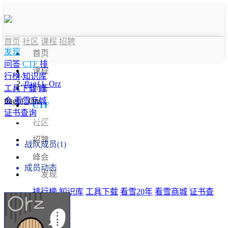
首页
社区
课程
招聘
发现
首页
问答
CTF
排
课程
行榜
知识库
flag{}_Orz
问答
工具下载
峰
会
看雪商城
flag{}_Orz
CTF
证书查询
战队信息
社区
招聘
战队成员(1)
峰会
成员动态
发现
排行榜
知识库
工具下载
看雪20年
看雪商城
证书查
询