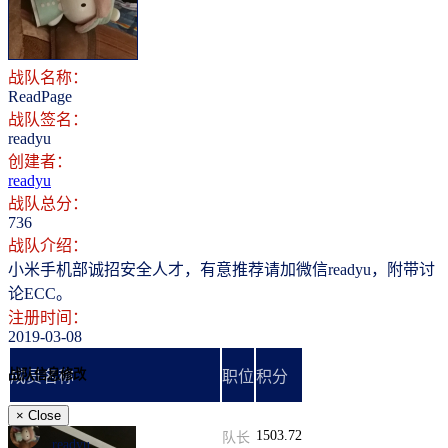
登录
注册
战队名称：
ReadPage
战队签名：
readyu
创建者：
readyu
战队总分：
736
战队介绍：
小米手机部诚招安全人才，有意推荐请加微信readyu，附带讨
论ECC。
注册时间：
2019-03-08
战队信息修改
成员名称
职位
积分
×
Close
1503.72
队长
readyu