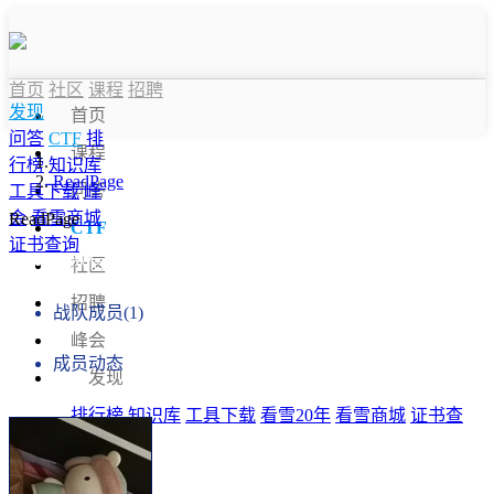
首页
社区
课程
招聘
发现
首页
问答
CTF
排
课程
行榜
知识库
ReadPage
问答
工具下载
峰
会
看雪商城
ReadPage
CTF
证书查询
战队信息
社区
招聘
战队成员(1)
峰会
成员动态
发现
排行榜
知识库
工具下载
看雪20年
看雪商城
证书查
询