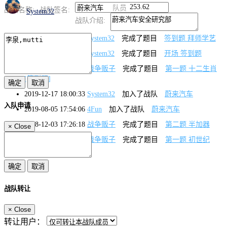
253.62
队员
战队名称:
战队签名:
System32
战队介绍:
2021-05-11 13:16:00
System32
完成了题目
签到题 拜师学艺
2020-11-16 12:37:20
System32
完成了题目
开场 签到题
2020-04-15 15:47:46
战争贩子
完成了题目
第一题 十二生肖
[签到题]
2019-12-17 18:00:33
System32
加入了战队
蔚来汽车
入队申请
2019-08-05 17:54:06
4Fun
加入了战队
蔚来汽车
2018-12-03 17:26:18
战争贩子
完成了题目
第二题 半加器
×
Close
2018-12-03 10:44:43
战争贩子
完成了题目
第一题 初世纪
战队转让
×
Close
转让用户：