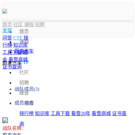
首页
社区
课程
招聘
发现
首页
问答
CTF
排
课程
行榜
知识库
蔚来汽车
问答
工具下载
峰
会
看雪商城
CTF
蔚来汽车
证书查询
社区
战队信息
招聘
战队成员(3)
峰会
成员动态
发现
排行榜
知识库
工具下载
看雪20年
看雪商城
证书查
询
战队名称：