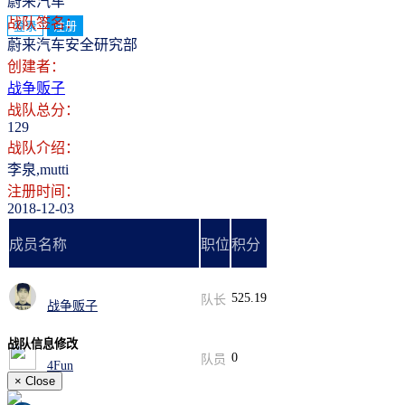
蔚来汽车
战队签名：
登录
注册
蔚来汽车安全研究部
创建者：
战争贩子
战队总分：
129
战队介绍：
李泉,mutti
注册时间：
2018-12-03
成员名称
职位
积分
525.19
队长
战争贩子
战队信息修改
0
队员
4Fun
×
Close