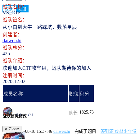
战队名称：
登录
注册
VS_CTF
战队签名：
从小白到大牛一路踩坑，数落星辰
创建者：
daiweizhi
战队总分：
425
战队介绍：
欢迎加入CTF攻坚组，战队期待你的加入
注册时间：
2020-12-02
成员名称
职位
积分
1825.73
队长
daiweizhi
战队信息修改
×
Close
2025-08-18 15:37:46
daiweizhi
完成了题目
签到题 废材少年觉
醒