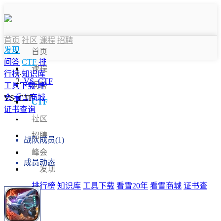
首页
社区
课程
招聘
发现
首页
问答
CTF
排
课程
行榜
知识库
VS_CTF
问答
工具下载
峰
会
看雪商城
VS_CTF
CTF
证书查询
战队信息
社区
招聘
战队成员(1)
峰会
成员动态
发现
排行榜
知识库
工具下载
看雪20年
看雪商城
证书查
询