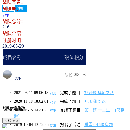
战队签名：
登录
注册
创建者：
yyp
战队总分：
216
战队介绍：
注册时间：
2019-05-29
成员名称
职位
积分
390.96
队长
yyp
2021-05-11 09:06:13
yyp
完成了题目
签到题 拜师学艺
2020-11-18 18:02:01
yyp
完成了题目
开场 签到题
战队信息修改
2020-04-15 14:41:27
yyp
完成了题目
第一题 十二生肖 [签到
题]
×
Close
2019-10-04 12:42:43
yyp
报名了活动
看雪2018国庆题