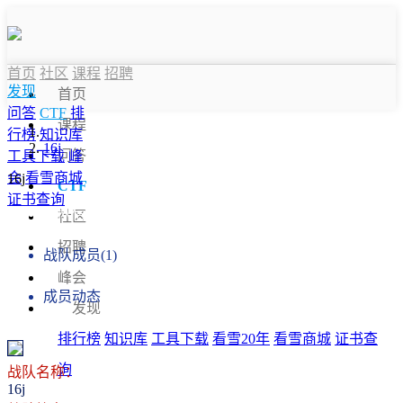
首页
社区
课程
招聘
发现
首页
问答
CTF
排
课程
行榜
知识库
16j
问答
工具下载
峰
会
看雪商城
16j
CTF
证书查询
战队信息
社区
招聘
战队成员(1)
峰会
成员动态
发现
排行榜
知识库
工具下载
看雪20年
看雪商城
证书查
询
战队名称：
16j