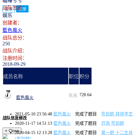
瞌睡兮兮
战队签名：
登录
注册
娱乐
创建者：
藍色風火
战队总分：
250
战队介绍：
注册时间：
2018-09-29
成员名称
职位
积分
728.64
队长
藍色風火
2021-05-10 23:56:48
藍色風火
完成了题目
签到题 拜师学艺
战队信息修改
2020-11-17 14:51:13
藍色風火
完成了题目
开场 签到题
×
Close
2020-04-15 12:13:28
藍色風火
完成了题目
第一题 十二生肖
[签到题]