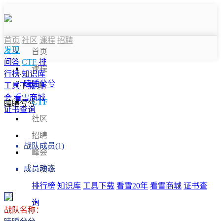
首页
社区
课程
招聘
发现
首页
问答
CTF
排
课程
行榜
知识库
瞌睡兮兮
问答
工具下载
峰
会
看雪商城
CTF
瞌睡兮兮
证书查询
社区
战队信息
招聘
战队成员(1)
峰会
成员动态
发现
排行榜
知识库
工具下载
看雪20年
看雪商城
证书查
询
战队名称：