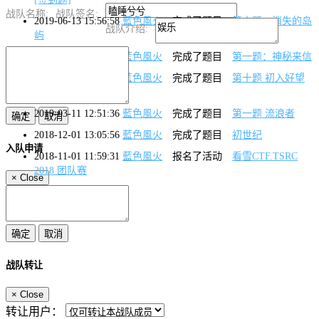
战队名称:
战队签名:
2019-06-13 15:56:58
藍色風火
完成了题目
第六题：消失的岛
战队介绍:
屿
2019-06-13 09:01:56
藍色風火
完成了题目
第一题：神秘来信
2019-03-11 16:27:54
藍色風火
完成了题目
第十题 初入好望
角
2019-03-11 12:51:36
藍色風火
完成了题目
第一题 流浪者
2018-12-01 13:05:56
藍色風火
完成了题目
初世纪
入队申请
2018-11-01 11:59:31
藍色風火
报名了活动
看雪CTF.TSRC
2018 团队赛
×
Close
2018-09-29 17:22:15
藍色風火
报名了活动
看雪2018国庆题
战队转让
×
Close
转让用户：