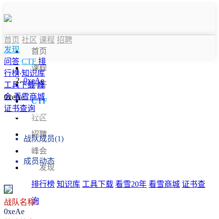
首页
社区
课程
招聘
发现
首页
问答
CTF
排
课程
行榜
知识库
0xeAe
问答
工具下载
峰
会
看雪商城
0xeAe
CTF
证书查询
战队信息
社区
招聘
战队成员(1)
峰会
成员动态
发现
排行榜
知识库
工具下载
看雪20年
看雪商城
证书查
询
战队名称：
0xeAe