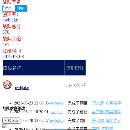
战队签名：
^e^
登录
注册
创建者：
nwbjake
战队总分：
570
战队介绍：
^e^
注册时间：
2019-03-08
成员名称
职位
积分
836.47
队长
nwbjake
2021-05-23 22:08:05
nwbjake
完成了题目
第八题 众叛亲离
战队信息修改
2021-05-11 18:30:01
nwbjake
完成了题目
第二题 南冥神功
2021-05-10 12:02:27
nwbjake
完成了题目
签到题 拜师学艺
×
Close
2020-11-16 16:21:05
nwbjake
完成了题目
开场 签到题