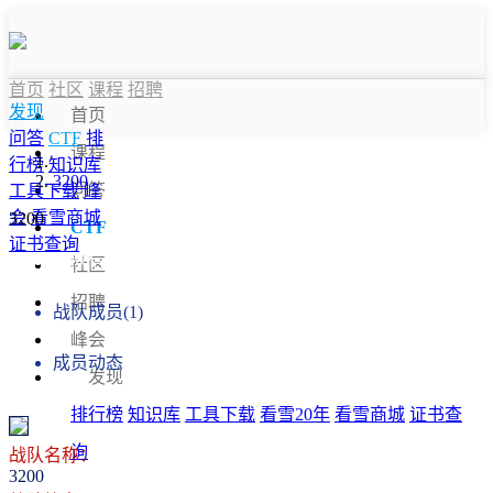
首页
社区
课程
招聘
发现
首页
问答
CTF
排
课程
行榜
知识库
3200
问答
工具下载
峰
会
看雪商城
3200
CTF
证书查询
战队信息
社区
招聘
战队成员(1)
峰会
成员动态
发现
排行榜
知识库
工具下载
看雪20年
看雪商城
证书查
询
战队名称：
3200