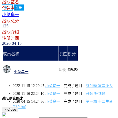
战队签名：
登录
注册
创建者：
小菜鸟一
战队总分：
125
战队介绍：
注册时间：
2020-04-15
成员名称
职位
积分
496.96
队长
小菜鸟一
2022-11-15 12:20:47
小菜鸟一
完成了题目
签到题 富贵还乡
2020-11-16 22:24:10
小菜鸟一
完成了题目
开场 签到题
战队信息修改
2020-04-15 14:24:56
小菜鸟一
完成了题目
第一题 十二生肖
[签到题]
×
Close