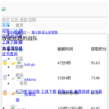
首页
社区
课程
招聘
发现
首页
问答
CTF
排
>
2019看雪CTF
>
第十题 初入好望角
课程
行榜
知识库
攻破此题的战队
问答
工具下载
峰
会
看雪商城
排名
战队名
破解时间
获取积分
CTF
证书查询
社区
47分9秒
95.63
kali-go
招聘
峰会
55分4秒
73.96
tekkens
发现
排行榜
知识库
工具下载
看雪20年
看雪商城
证书查
1小时9分0秒
67.07
校草队
询
4.
1小时11分54秒
65.97