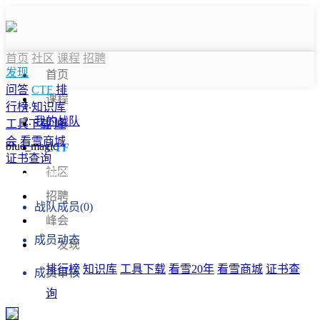
首页
社区
课程
招聘
发现
首页
问答
CTF
排
课程
行榜
知识库
我的战队
问答
工具下载
峰
会
看雪商城
blue_magic
CTF
证书查询
社区
战队信息
招聘
战队成员(0)
峰会
成员动态
发现
排行榜
知识库
工具下载
看雪20年
看雪商城
证书查
成员审核
询