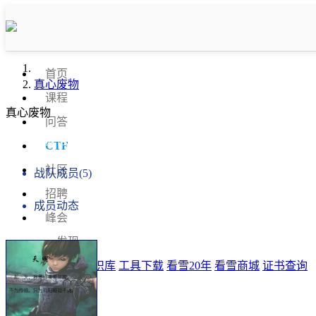
首页
真心废物
课程
真心废物
问答
战队信息
CTF
社区
战队成员(5)
招聘
成员动态
峰会
发现
排行榜
知识库
工具下载
看雪20年
看雪商城
证书查询
登录
注册