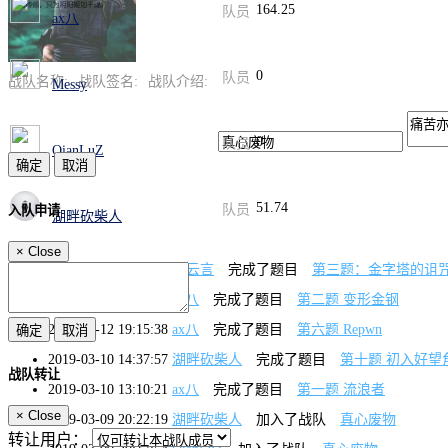
164.25
队员
ax八
0
队员
战队名称:
战队签名:
战队介绍:
Messy
0
队员
QianLuZ
51.74
队员
入队申请
湖畔砍柴人
×
Close
2019-06-21 16:50:37
忆云言
完成了题目
第三题：金字塔的诅
2019-03-15 15:59:24
ax八
完成了题目
第二题 变形金钢
2019-03-12 19:15:38
ax八
完成了题目
第六题 Repwn
2019-03-10 14:37:57
湖畔砍柴人
完成了题目
第十题 初入好望
战队转让
2019-03-10 13:10:21
ax八
完成了题目
第一题 流浪者
×
Close
2019-03-09 20:22:19
湖畔砍柴人
加入了战队
真心废物
转让用户：