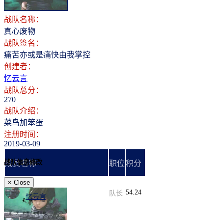
战队名称：
真心废物
战队签名：
痛苦亦或是痛快由我掌控
创建者：
忆云言
战队总分：
270
战队介绍：
菜鸟加笨蛋
注册时间：
2019-03-09
战队信息修改
成员名称
职位
积分
×
Close
54.24
队长
忆云言