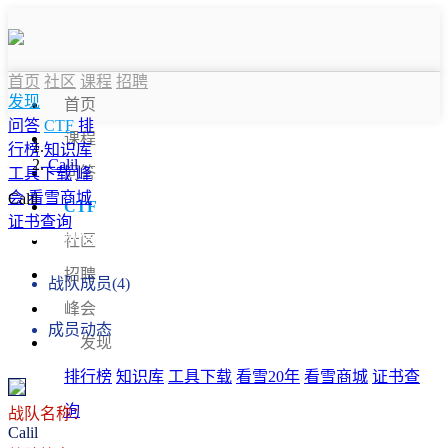
首页
社区
课程
招聘
发现
首页
问答
CTF
排
课程
行榜
知识库
Calil
问答
工具下载
峰
会
看雪商城
Calil
CTF
证书查询
战队信息
社区
招聘
战队成员(4)
峰会
成员动态
发现
排行榜
知识库
工具下载
看雪20年
看雪商城
证书查
询
战队名称：
Calil