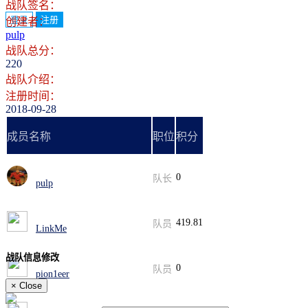
战队签名：
登录
注册
创建者：
pulp
战队总分：
220
战队介绍：
注册时间：
2018-09-28
成员名称
职位
积分
0
队长
pulp
419.81
队员
LinkMe
战队信息修改
0
队员
pion1eer
×
Close