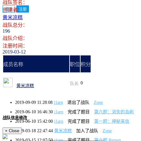
战队签名：
登录
注册
创建者：
黄米凉糕
战队总分：
196
战队介绍：
注册时间：
2019-03-12
成员名称
职位
积分
0
队长
黄米凉糕
2019-09-09 11:28:08
i1arn
退出了战队
Zone
2019-06-10 16:46:30
i1arn
完成了题目
第六题：消失的岛屿
战队信息修改
2019-06-10 15:42:00
i1arn
完成了题目
第一题：神秘来信
2019-03-18 22:47:44
黄米凉糕
加入了战队
Zone
×
Close
2019-03-15 12:07:50
i1arn
完成了题目
第六题 Repwn