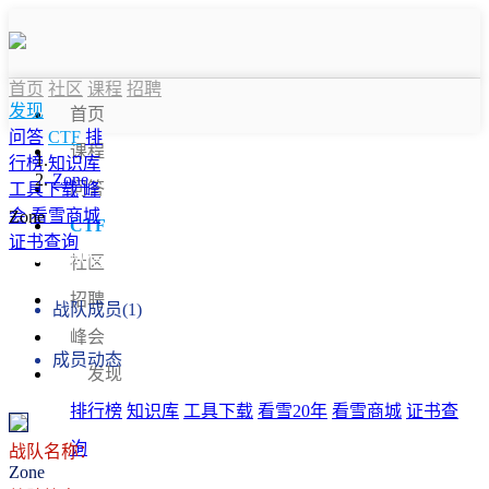
首页
社区
课程
招聘
发现
首页
问答
CTF
排
课程
行榜
知识库
Zone
问答
工具下载
峰
会
看雪商城
Zone
CTF
证书查询
战队信息
社区
招聘
战队成员(1)
峰会
成员动态
发现
排行榜
知识库
工具下载
看雪20年
看雪商城
证书查
询
战队名称：
Zone