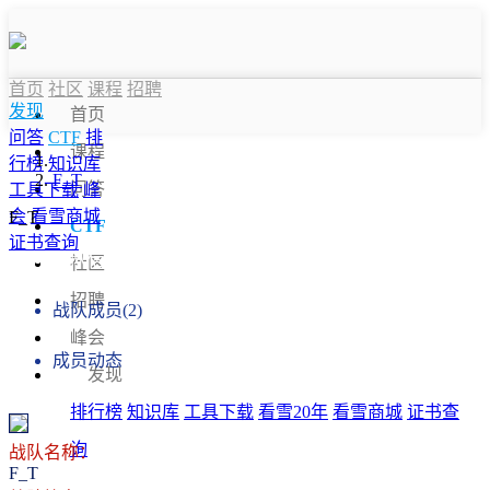
首页
社区
课程
招聘
发现
首页
问答
CTF
排
课程
行榜
知识库
F_T
问答
工具下载
峰
会
看雪商城
F_T
CTF
证书查询
战队信息
社区
招聘
战队成员(2)
峰会
成员动态
发现
排行榜
知识库
工具下载
看雪20年
看雪商城
证书查
询
战队名称：
F_T