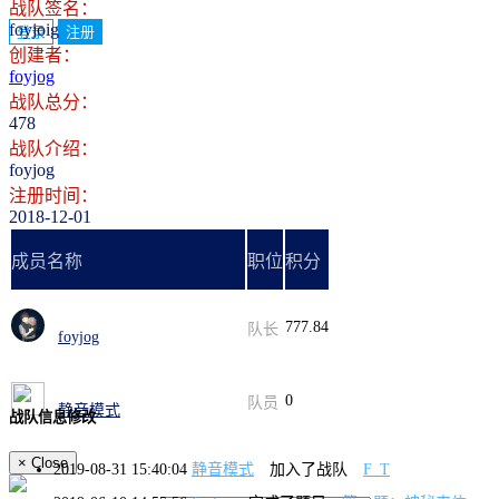
战队签名：
foyjoig
登录
注册
创建者：
foyjog
战队总分：
478
战队介绍：
foyjog
注册时间：
2018-12-01
成员名称
职位
积分
777.84
队长
foyjog
0
队员
静音模式
战队信息修改
×
Close
2019-08-31 15:40:04
静音模式
加入了战队
F_T