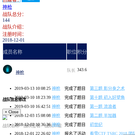
神枪
战队总分：
144
战队介绍：
注册时间：
2018-12-01
成员名称
职位
积分
343.6
队长
神枪
2019-03-13 10:08:25
神枪
完成了题目
第三题 影分身之术
2019-03-10 18:23:39
神枪
完成了题目
第十题 初入好望角
战队信息修改
2019-03-10 16:42:51
神枪
完成了题目
第一题 流浪者
×
Close
2018-12-03 15:08:08
神枪
完成了题目
第二题 半加器
2018-12-02 10:36:36
神枪
完成了题目
初世纪
战队名称:
战队签名:
战队介绍:
2018-12-01 22:26:02
神枪
报名了活动
看雪CTF.TSRC 2018 