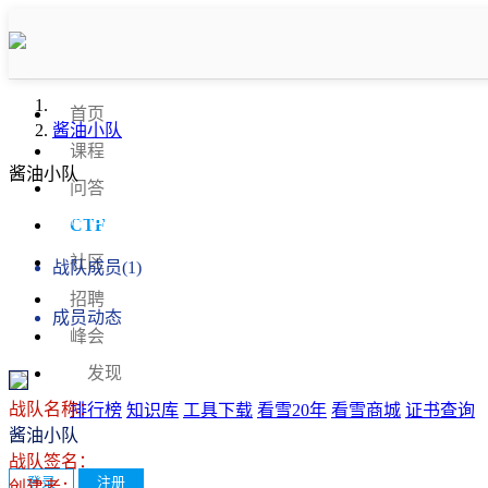
首页
酱油小队
课程
酱油小队
问答
战队信息
CTF
社区
战队成员(1)
招聘
成员动态
峰会
发现
战队名称：
排行榜
知识库
工具下载
看雪20年
看雪商城
证书查询
酱油小队
战队签名：
登录
注册
创建者：