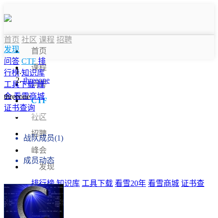
首页
社区
课程
招聘
发现
首页
问答
CTF
排
课程
行榜
知识库
threeone
问答
工具下载
峰
会
看雪商城
threeone
CTF
证书查询
战队信息
社区
招聘
战队成员(1)
峰会
成员动态
发现
排行榜
知识库
工具下载
看雪20年
看雪商城
证书查
询