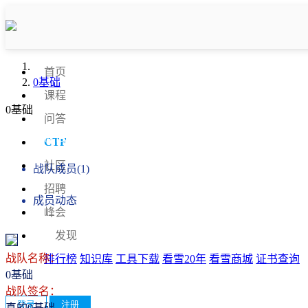
首页
0基础
课程
0基础
问答
战队信息
CTF
社区
战队成员(1)
招聘
成员动态
峰会
发现
战队名称：
排行榜
知识库
工具下载
看雪20年
看雪商城
证书查询
0基础
战队签名：
登录
注册
真的0基础