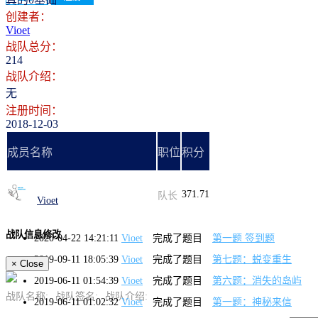
创建者：
Vioet
战队总分：
214
战队介绍：
无
注册时间：
2018-12-03
成员名称
职位
积分
371.71
队长
Vioet
战队信息修改
2020-04-22 14:21:11
Vioet
完成了题目
第一题 签到题
2019-09-11 18:05:39
Vioet
完成了题目
第七题：蜕变重生
×
Close
2019-06-11 01:54:39
Vioet
完成了题目
第六题：消失的岛屿
战队名称:
战队签名:
战队介绍:
2019-06-11 01:02:32
Vioet
完成了题目
第一题：神秘来信