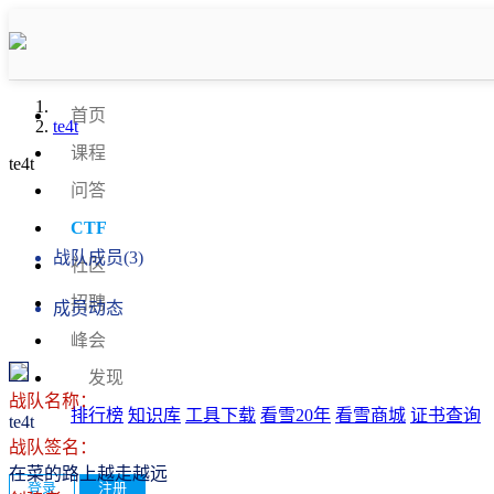
首页
te4t
课程
te4t
问答
战队信息
CTF
战队成员(3)
社区
招聘
成员动态
峰会
发现
战队名称：
排行榜
知识库
工具下载
看雪20年
看雪商城
证书查询
te4t
战队签名：
在菜的路上越走越远
登录
注册