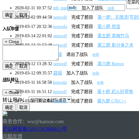
2020-02-11 10:37:52
mb_pqeknypf
加入了战队
te4t
2019-12-02 09:44:58
notwolf
完成了题目
第一题：无限流[签到
2019-03-17 20:32:36
koocola
完成了题目
第八题 挖宝
入队申请
2019-03-14 22:01:02
notwolf
完成了题目
第五题 青梅竹马
×
Close
2019-03-13 21:52:48
notwolf
完成了题目
第三题 影分身之术
2019-03-12 13:34:15
路瑶
退出了战队
te4t
2019-03-12 13:28:32
notwolf
完成了题目
第六题 Repwn
2019-03-12 09:35:57
路瑶
加入了战队
te4t
战队转让
2019-03-11 16:58:58
koocola
加入了战队
te4t
2019-03-11 16:51:12
notwolf
完成了题目
第十题 初入好望角
×
Close
转让用户：
2019-03-11 15:17:03
notwolf
完成了题目
第九题 C与C++
2019-03-10 22:52:26
notwolf
完成了题目
第四题 拯救单身狗
2019-03-10 19:57:30
notwolf
完成了题目
第一题 流浪者
商务合作：wsc@kanxue.com
沪公网安备31011502006611号
问题反馈