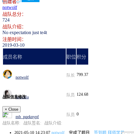
创建者：
notwolf
战队总分：
724
战队介绍：
No expectation just te4t
注册时间：
2019-03-10
成员名称
职位
积分
799.37
队长
notwolf
124.68
队员
koocola
战队信息修改
×
Close
0
队员
mb_pqeknypf
战队名称:
战队签名:
战队介绍:
2021-05-10 14:23:07
notwolf
完成了题目
签到题 拜师学艺