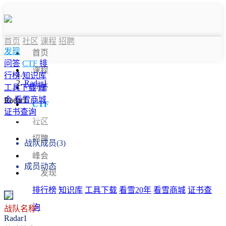
首页
社区
课程
招聘
发现
首页
问答
CTF
排
课程
行榜
知识库
Radar1
问答
工具下载
峰
会
看雪商城
Radar1
CTF
证书查询
战队信息
社区
招聘
战队成员(3)
峰会
成员动态
发现
排行榜
知识库
工具下载
看雪20年
看雪商城
证书查
询
战队名称：
Radar1