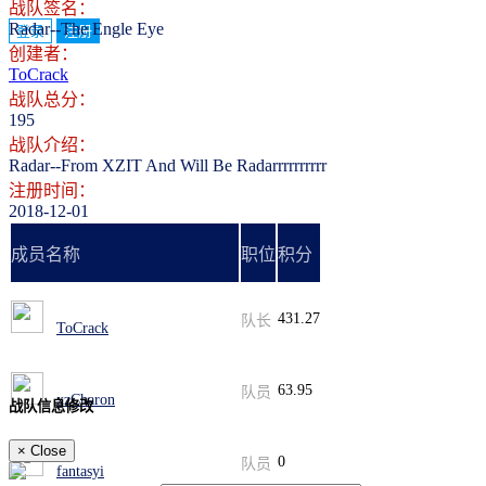
战队签名：
Radar--The Engle Eye
登录
注册
创建者：
ToCrack
战队总分：
195
战队介绍：
Radar--From XZIT And Will Be Radarrrrrrrrrr
注册时间：
2018-12-01
成员名称
职位
积分
431.27
队长
ToCrack
63.95
队员
xzCharon
战队信息修改
×
Close
0
队员
fantasyi