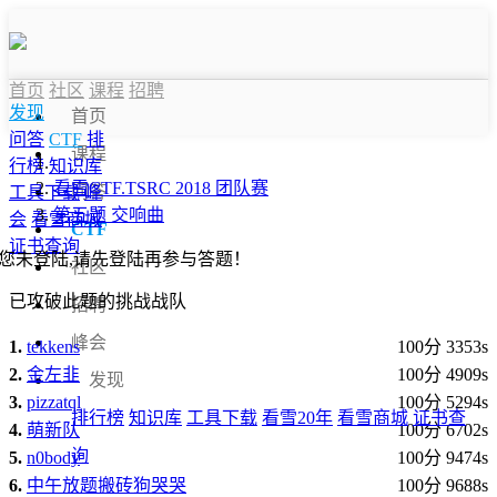
首页
社区
课程
招聘
发现
首页
问答
CTF
排
课程
行榜
知识库
看雪CTF.TSRC 2018 团队赛
问答
工具下载
峰
第五题 交响曲
会
看雪商城
CTF
证书查询
您未登陆,请先登陆再参与答题！
社区
已攻破此题的挑战战队
招聘
峰会
1.
tekkens
100分 3353s
2.
金左韭
100分 4909s
发现
3.
pizzatql
100分 5294s
排行榜
知识库
工具下载
看雪20年
看雪商城
证书查
4.
萌新队
100分 6702s
询
5.
n0body
100分 9474s
6.
中午放题搬砖狗哭哭
100分 9688s