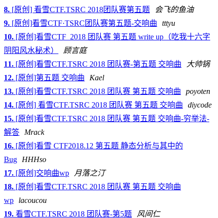
8.
[原创] 看雪CTF.TSRC 2018团队赛第五题
会飞的鱼油
9.
[原创]看雪CTF·TSRC团队赛第五题-交响曲
tttyu
10.
[原创]看雪CTF_2018 团队赛 第五题 write up（吃我十六字
阴阳风水秘术）
顾言庭
11.
[原创]看雪CTF.TSRC 2018 团队赛-第五题 交响曲
大帅锅
12.
[原创]第五题 交响曲
Kael
13.
[原创]看雪CTF.TSRC 2018 团队赛 第五题 交响曲
poyoten
14.
[原创] 看雪CTF.TSRC 2018 团队赛 第五题 交响曲
diycode
15.
[原创]看雪CTF.TSRC 2018 团队赛 第五题 交响曲-穷举法-
解答
Mrack
16.
[原创]看雪 CTF2018.12 第五题 静态分析与其中的
Bug
HHHso
17.
[原创]交响曲wp
月落之汀
18.
[原创]看雪CTF.TSRC 2018 团队赛 第五题 交响曲
wp
lacoucou
19.
看雪CTF.TSRC 2018 团队赛-第5题
风间仁