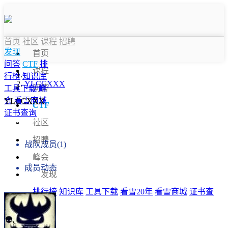
首页
社区
课程
招聘
发现
首页
问答
CTF
排
课程
行榜
知识库
YLCCXXX
问答
工具下载
峰
会
看雪商城
YLCCXXX
CTF
证书查询
战队信息
社区
招聘
战队成员(1)
峰会
成员动态
发现
排行榜
知识库
工具下载
看雪20年
看雪商城
证书查
询