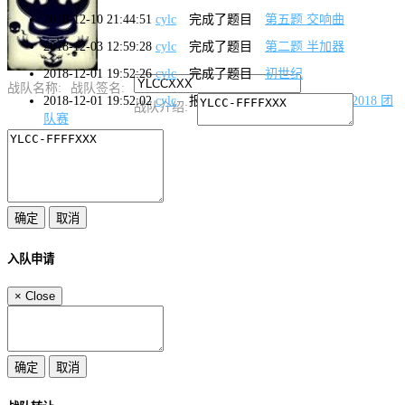
2018-12-10 21:44:51
cylc
完成了题目
第五题 交响曲
2018-12-03 12:59:28
cylc
完成了题目
第二题 半加器
2018-12-01 19:52:26
cylc
完成了题目
初世纪
战队名称:
战队签名:
2018-12-01 19:52:02
cylc
报名了活动
看雪CTF.TSRC 2018 团
战队介绍:
队赛
入队申请
×
Close