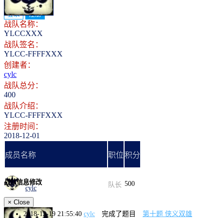
登录
注册
战队名称：
YLCCXXX
战队签名：
YLCC-FFFFXXX
创建者：
cylc
战队总分：
400
战队介绍：
YLCC-FFFFXXX
注册时间：
2018-12-01
成员名称
职位
积分
战队信息修改
500
队长
cylc
×
Close
2018-12-19 21:55:40
cylc
完成了题目
第十题 侠义双雄