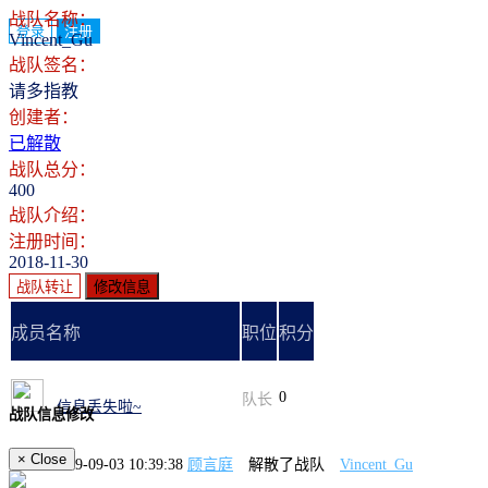
战队名称：
登录
注册
Vincent_Gu
战队签名：
请多指教
创建者：
已解散
战队总分：
400
战队介绍：
注册时间：
2018-11-30
战队转让
修改信息
成员名称
职位
积分
0
队长
信息丢失啦~
战队信息修改
×
Close
2019-09-03 10:39:38
顾言庭
解散了战队
Vincent_Gu