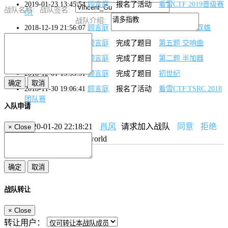
2019-01-23 13:45:54
顾言庭
报名了活动
看雪CTF 2019晋级赛
战队名称:
战队签名:
Q1
战队介绍:
2018-12-19 21:56:07
顾言庭
完成了题目
第十题 侠义双雄
2018-12-09 22:08:41
顾言庭
完成了题目
第五题 交响曲
2018-12-03 19:04:55
顾言庭
完成了题目
第二题 半加器
2018-12-01 13:55:31
顾言庭
完成了题目
初世纪
2018-11-30 19:06:41
顾言庭
报名了活动
看雪CTF.TSRC 2018
团队赛
入队申请
2020-01-20 22:18:21
肖风
请求加入战队
同意
拒绝
×
Close
申请原因：
hello world
战队转让
×
Close
转让用户：