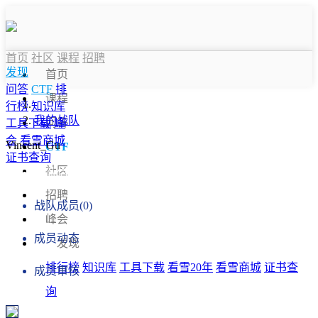
首页
社区
课程
招聘
发现
首页
问答
CTF
排
课程
行榜
知识库
我的战队
问答
工具下载
峰
会
看雪商城
Vincent_Gu
CTF
证书查询
社区
战队信息
招聘
战队成员(0)
峰会
成员动态
发现
排行榜
知识库
工具下载
看雪20年
看雪商城
证书查
成员审核
询